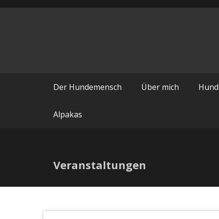
Zum
Der Hund
Inhalt
springen
Der Hundemensch
Über mich
Hund
Alpakas
Veranstaltungen