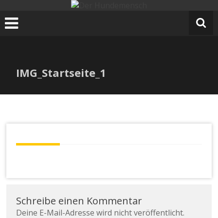
e
Zum
r
Inhalt
H
springen
u
n
d
IMG_Startseite_1
e
m
e
n
s
c
h
Schreibe einen Kommentar
Deine E-Mail-Adresse wird nicht veröffentlicht.