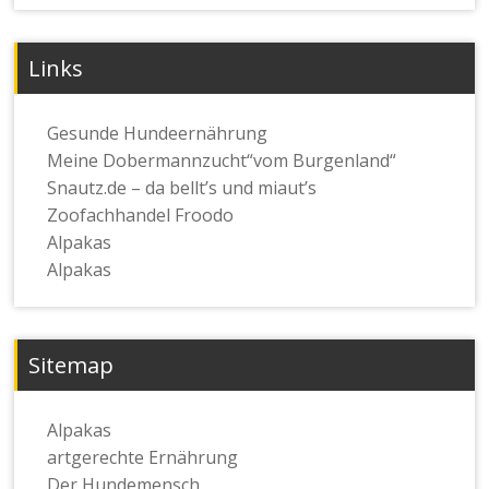
Links
Gesunde Hundeernährung
Meine Dobermannzucht“vom Burgenland“
Snautz.de – da bellt’s und miaut’s
Zoofachhandel Froodo
Alpakas
Alpakas
Sitemap
Alpakas
artgerechte Ernährung
Der Hundemensch