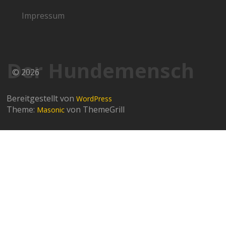
Impressum
Der Hundemensch
© 2026
Bereitgestellt von
WordPress
Theme:
von ThemeGrill
Masonic