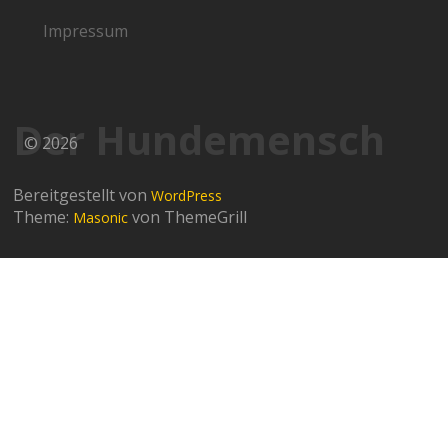
Impressum
Der Hundemensch
© 2026
Bereitgestellt von
WordPress
Theme:
von ThemeGrill
Masonic