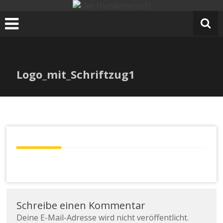
e
Zum
r
Inhalt
H
springen
u
n
d
Logo_mit_Schriftzug1
e
m
e
n
s
c
h
Schreibe einen Kommentar
Deine E-Mail-Adresse wird nicht veröffentlicht.