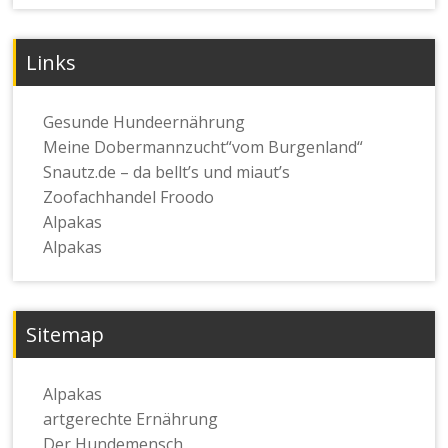
Links
Gesunde Hundeernährung
Meine Dobermannzucht“vom Burgenland“
Snautz.de – da bellt’s und miaut’s
Zoofachhandel Froodo
Alpakas
Alpakas
Sitemap
Alpakas
artgerechte Ernährung
Der Hundemensch